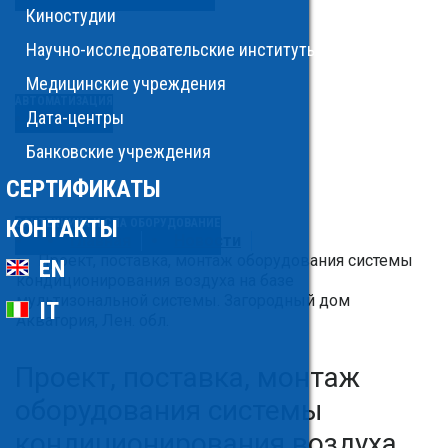
Киностудии
Научно-исследовательские институты
Медицинские учреждения
АВТОМАТИЗАЦИЯ
Дата-центры
Банковские учреждения
СЕРТИФИКАТЫ
КОНТАКТЫ
САНТЕХНИКА И СПА ОБОРУДОВАНИЕ
Главная
Новости
Проект, поставка, монтаж оборудования системы
EN
кондиционирования воздуха на базе
мультизональной системы. Загородный дом
IT
Акватория, Лен. обл.
Проект, поставка, монтаж
оборудования системы
кондиционирования воздуха