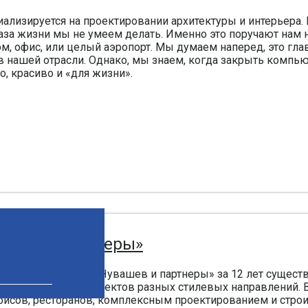
иализируется на проектировании архитектуры и интерьера.
аза жизни мы не умеем делать. Именно это поручают нам н
ом, офис, или целый аэропорт. Мы думаем наперед, это г
 нашей отрасли. Однако, мы знаем, когда закрыть компьюте
, красиво и «для жизни».
вашев и партнеры»
3 году, мастерская «Чувашев и партнеры» за 12 лет сущес
и общественных объектов разных стилевых направлений. В
фисов, ресторанов, комплексным проектированием и строи