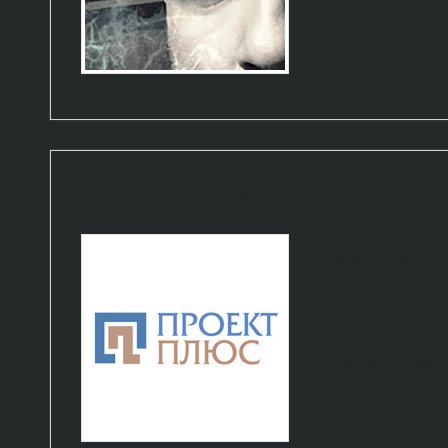
«ПроектПлюс»
Компания «Проект
обладает всеми н
нежилых помещен
Основное направл
суд), перевод по
решение разнообр
сопровождение л