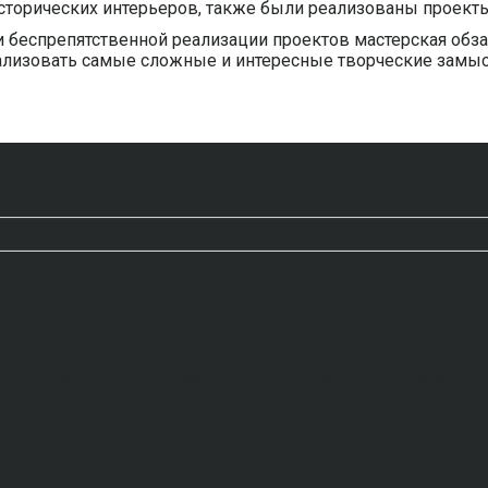
сторических интерьеров, также были реализованы проект
и беспрепятственной реализации проектов мастерская об
лизовать самые сложные и интересные творческие замы
ектирование от эскиза до реализации.
ды конструкций (железобетонные конструкции, деревянны
нструкции плавательных бассейнов.