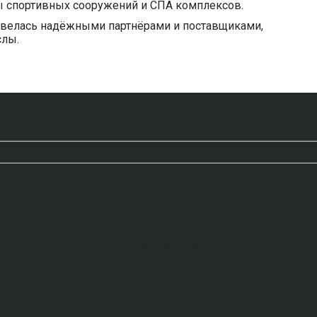
ы спортивных сооружений и СПА комплексов.
завелась надёжными партнёрами и поставщиками,
слы.
е конструкции, металлические конструкции).