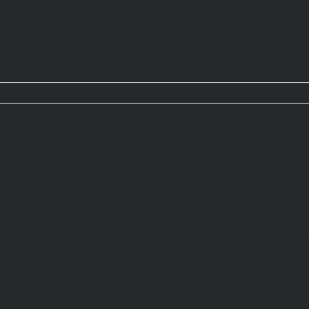
Плюс» занимается согласованием перепланировок объекто
еобходимыми лицензиями и разрешениями для разработки
ий.
ение деятельности компании – согласование перепланиро
мещений в нежилой фонд, согласование и устройство отдел
азных задач, связанных с проектировкой и обустройство
юбых операций, необходимых Клиентам компании.