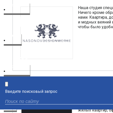
ВОДОСНАБЖЕНИЕ
Наша студия спец
Ничего кроме обр
нами. Квартира, д
и модных веяний в
чтобы было удобно
ОТОПЛЕНИЕ
ТЕПЛОВОЙ НАСОС
×
Архитектурная мастерская «Чу
Введите поисковый запрос
ОЧИСТКА И УВЛАЖНЕНИЕ
Основанная в 200
ВОЗДУХА
элитных частных 
жилых квартир, о