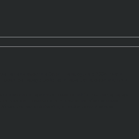
в недвижимости в Санкт-Петербурге с 2004 года и
 проектов переустройства и перепланировок жилых и
вки квартир и нежилых помещений (в том числе через
ьного входа. Помимо этого, компания обеспечивает
м объектов недвижимости, а также юридическое