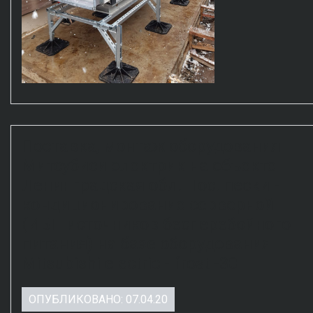
Поставка, монтаж оборудования
Митсубиси электрик на объекте
Ленинградская обл. Пос. пески -
кондиционирование серверной
(ИБП источников бесперебойного
питания) на базе оборудования
Mitsubishi electric - frost -30
ОПУБЛИКОВАНО: 07.04.20