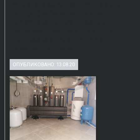
теплогкнератопной, теплового
центра (на базе котлов De ditrich
france) 230 кВт мощностью.
Поставка и монтаж щелевых
диффузоров Invisible line в
помещении спа зоны.
ОПУБЛИКОВАНО: 13.08.20