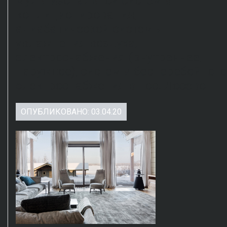
мультизональной системы
кондиционирования,
адиабатической системы
увлажнения воздуха,
электроснабжения (внутреннее,
наружное), системы бесперебойного
электроснабжения в пос. Лосево
ОПУБЛИКОВАНО: 03.04.20