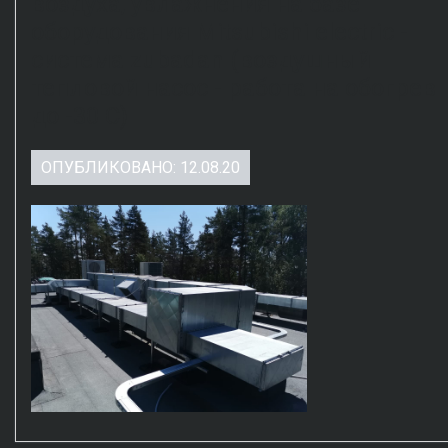
воздуха, увлажнения на базе
оборудования Mitsubishi electric -
система zubadan (воздушный
тепловой насос - работа на обогрев
до -30 C)
ОПУБЛИКОВАНО: 12.08.20