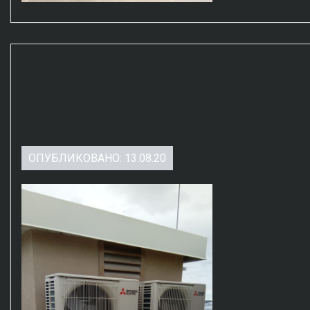
Поставка и монтаж системы
кондиционирования воздуха фирм
Mutsubishi electric - частные
аппартаменты - Полтавская ул.
ОПУБЛИКОВАНО: 13.08.20