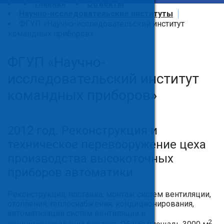
Главная
Объекты
Научно-исследовательские институты
ФГУП «Научно-исследовательский институт
командных приборов»
ФГУП «Научно-
исследовательский институт
командных приборов»
2012 год. Реконструкция и
техническое перевооружение цеха
производства высокоточных
приборов автоматики
Реконструкция, поставка, монтаж систем вентиляции,
отопления, теплоснабжения, кондиционирования,
автоматизации систем вентиляции и
2